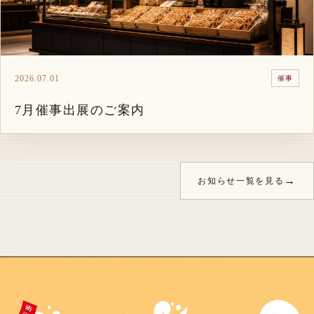
2026.07.01
催事
7月催事出展のご案内
→
お知らせ一覧を見る
縁屋のブランド