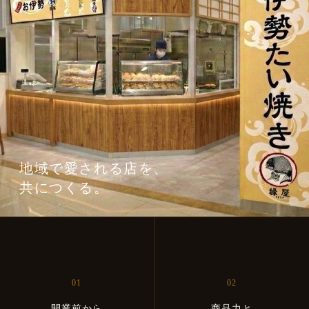
地域で愛される店を、
共につくる。
01
02
開業前から
商品力と