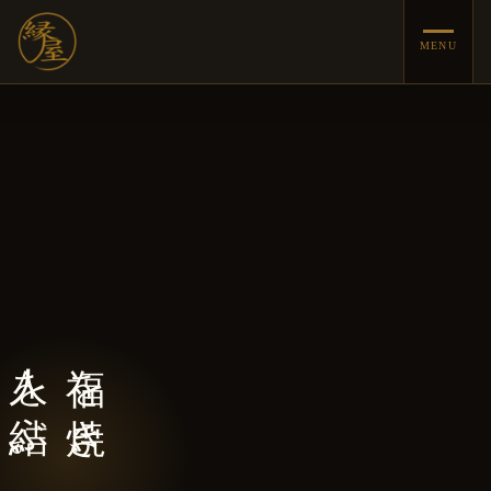
MENU
人を結ぶ。
福を焼き、