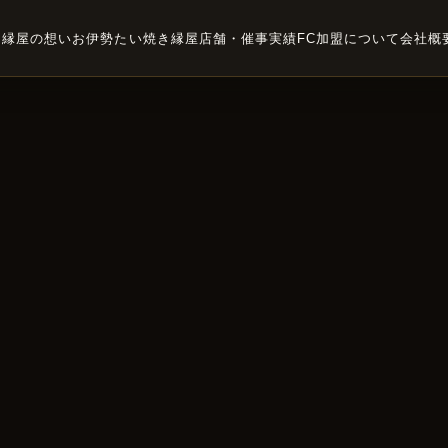
縁屋の想い
お伊勢たい焼き縁屋
店舗・催事実績
FC加盟について
会社概