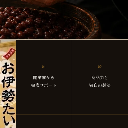
01
02
開業前から
商品力と
徹底サポート
独自の製法